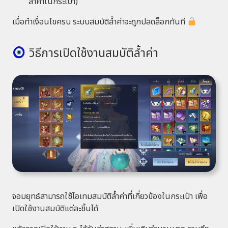
ล้ำค่าในกระเป๋า)
เมื่อทำเงื่อนไขครบ ระบบสมบัติล้ำค่าจะถูกปลดล็อกทันที
วิธีการเปิดใช้งานสมบัติล้ำค่า
จอมยุทธ์สามารถใช้ไอเทมสมบัติล้ำค่าที่เกี่ยวข้องในกระเป๋า เพื่อ
เปิดใช้งานสมบัติแต่ละชิ้นได้