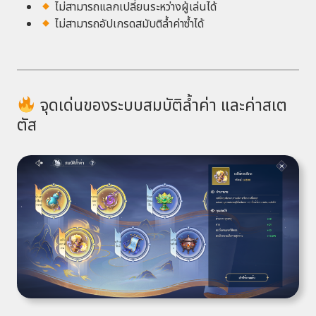
ไม่สามารถแลกเปลี่ยนระหว่างผู้เล่นได้
ไม่สามารถอัปเกรดสมับติล้ำค่าซ้ำได้
จุดเด่นของระบบสมบัติล้ำค่า และค่าสเต
ตัส