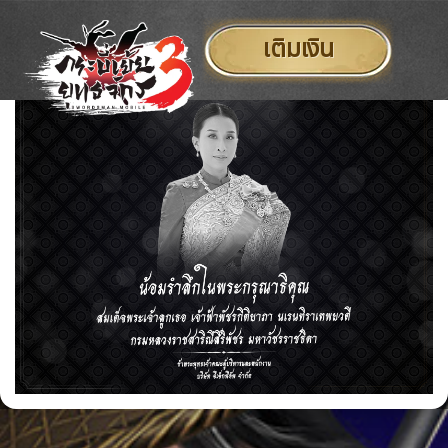
×
เติมเงิน
ข้าม
ไป
ยัง
เนื้อหา