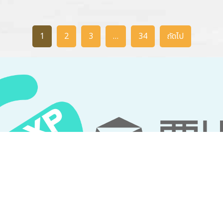
1
2
3
…
34
ถัดไป