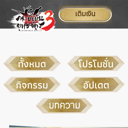
เติมเงิน
ข้าม
ไป
ยัง
เนื้อหา